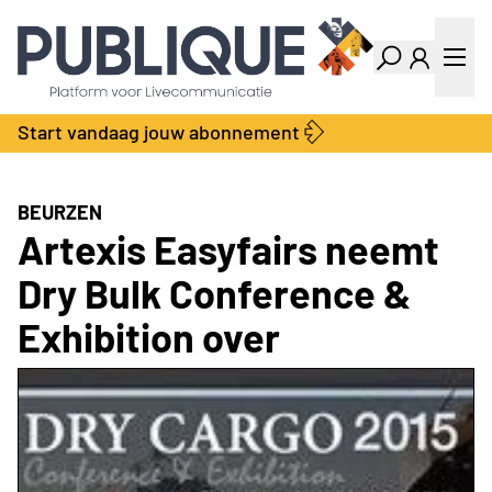
Industry Dashboard
Vacatures
Kalender
Producten
Start vandaag jouw abonnement
Locatie Finder
Bedrijvengids
LiveWire
Productengids
Contact
BEURZEN
Over ons
Artexis Easyfairs neemt
Adverteren
Dry Bulk Conference &
Abonnementen
Exhibition over