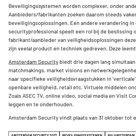
Beveiligingssystemen worden complexer, onder ande
Aanbieders/fabrikanten zoeken daarom steeds vaker
beveiligingsoplossingen. Een andere verandering in d
securityprofessional speelt een rol bij de beslissin
fabrikant/aanbieder van veiligheidsoplossingen deze
zijn veelal product en techniek gedreven. Deze leem
Amsterdam Security
biedt drie dagen lang simultaa
matchmakings, market visions en netwerkgelegenhede
naar specifieke veiligheidsvraagstukken in ‘verticale
openbare veiligheid, retail etc. Virtuele middelen o
Zoals ASEC TV, online video, social media en Visit 
leggen en te onderhouden.
Amsterdam Security vindt plaats van 31 oktober tot
AMSTERDAM SECURITY 2017
BEVEILIGINGSSYSTEMEN
RAI AMSTERDAM