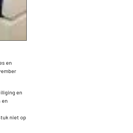
es en
ovember
iliging en
n en
tuk niet op