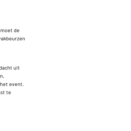
ntmoet de
 vakbeurzen
dacht uit
n,
 het event.
st te