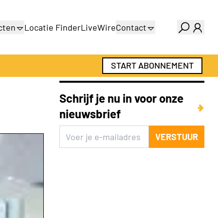
cten
Locatie Finder
LiveWire
Contact
gids
Over ons
gids
Adverteren
START ABONNEMENT
Abonnementen
Schrijf je nu in voor onze
nieuwsbrief
VERSTUUR