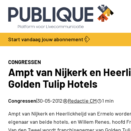
Start vandaag jouw abonnement
CONGRESSEN
Ampt van Nijkerk en Heerl
Golden Tulip Hotels
Congressen
|
30-05-2012
Redactie CM
1 min
Ampt van Nijkerk en Heerlickheijd van Ermelo worden
eigenaar van beide hotels, en Willem Renes, hoofd 
Van den Tweel wordt franchisenemer van Golden Tul