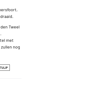
mersfoort,
draaid.
n den Tweel
.
otel met
 zullen nog
TULIP