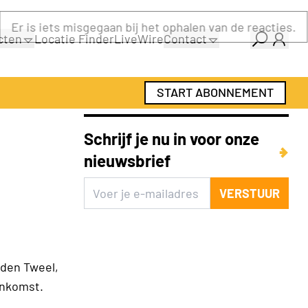
cten
Locatie Finder
LiveWire
Contact
gids
Over ons
gids
Adverteren
START ABONNEMENT
Abonnementen
Schrijf je nu in voor onze
nieuwsbrief
VERSTUUR
 den Tweel,
enkomst.