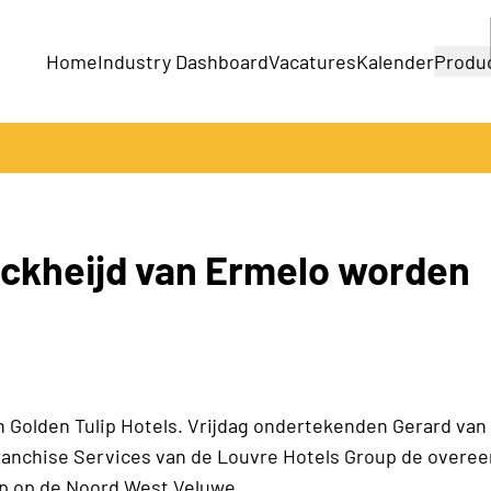
Home
Industry Dashboard
Vacatures
Kalender
Produ
Bedrijven
Producten
ickheijd van Ermelo worden
 Golden Tulip Hotels. Vrijdag ondertekenden Gerard van
Franchise Services van de Louvre Hotels Group de overe
ip op de Noord West Veluwe.