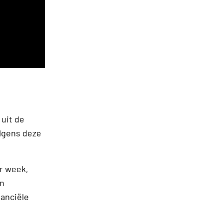
 uit de
lgens deze
r week,
en
nanciële