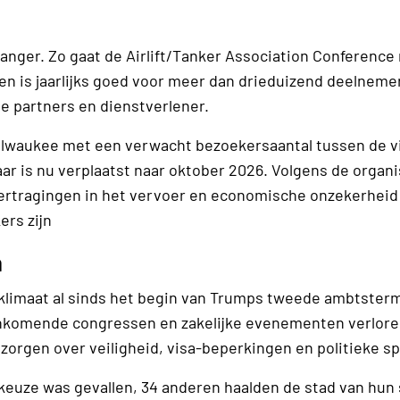
nger. Zo gaat de Airlift/Tanker Association Conference 
en is jaarlijks goed voor meer dan drieduizend deelneme
le partners en dienstverlener.
lwaukee met een verwacht bezoekersaantal tussen de vi
ar is nu verplaatst naar oktober 2026. Volgens de organi
ertragingen in het vervoer en economische onzekerheid
rs zijn
n
 klimaat al sinds het begin van Trumps tweede ambtstermi
ankomende congressen en zakelijke evenementen verloren
 zorgen over veiligheid, visa-beperkingen en politieke s
uze was gevallen, 34 anderen haalden de stad van hun s