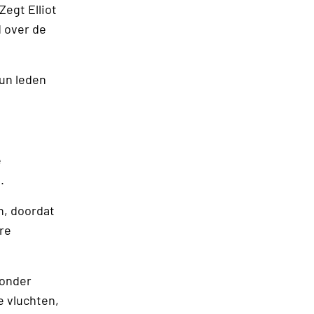
egt Elliot
d over de
hun leden
e
 .
n, doordat
re
 onder
e vluchten,