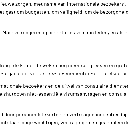
euwe zorgen, met name van internationale bezoekers", Z
Het gaat om budgetten, om veiligheid, om de bezorgdhei
. Maar ze reageren op de retoriek van hun leden, en als 
 dreigt de komende weken nog meer congressen en grot
e-organisaties in de reis-, evenementen- en hotelsector
rnationale bezoekers en de uitval van consulaire dienste
ere shutdown niet-essentiële visumaanvragen en consulai
ord door personeelstekorten en vertraagde inspecties bij
ontstaan lange wachtrijen, vertragingen en geannuleerd