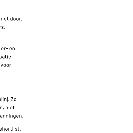
niet door.
rs,
er- en
satie
 voor
jnj. Zo
, niet
panningen.
hortlist.