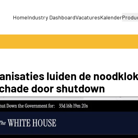
Home
Industry Dashboard
Vacatures
Kalender
Produ
Bedrijven
Producten
nisaties luiden de noodklok
chade door shutdown