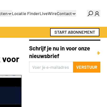
cten
Locatie Finder
LiveWire
Contact
gids
Over ons
gids
Adverteren
START ABONNEMENT
Abonnementen
Schrijf je nu in voor onze
nieuwsbrief
 voor
VERSTUUR