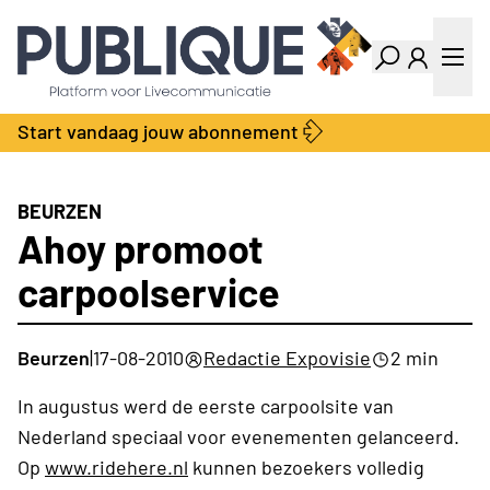
Industry Dashboard
Vacatures
Kalender
Producten
Start vandaag jouw abonnement
Locatie Finder
Bedrijvengids
LiveWire
Productengids
Contact
BEURZEN
Over ons
Ahoy promoot
Adverteren
carpoolservice
Abonnementen
Beurzen
|
17-08-2010
Redactie Expovisie
2 min
In augustus werd de eerste carpoolsite van
Nederland speciaal voor evenementen gelanceerd.
Op
www.ridehere.nl
kunnen bezoekers volledig