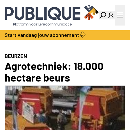
Industry Dashboard
Vacatures
Kalender
Producten
Start vandaag jouw abonnement
Locatie Finder
Bedrijvengids
LiveWire
Productengids
Contact
BEURZEN
Over ons
Agrotechniek: 18.000
Adverteren
hectare beurs
Abonnementen