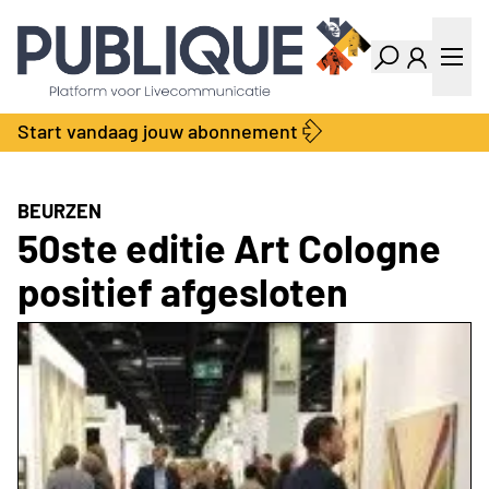
Industry Dashboard
Vacatures
Kalender
Producten
Start vandaag jouw abonnement
Locatie Finder
Bedrijvengids
LiveWire
Productengids
Contact
BEURZEN
Over ons
50ste editie Art Cologne
Adverteren
positief afgesloten
Abonnementen