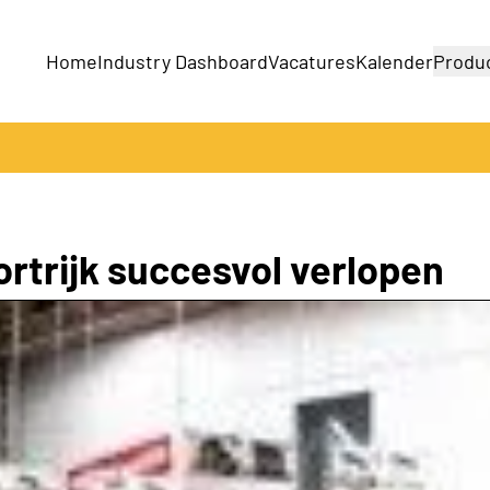
Home
Industry Dashboard
Vacatures
Kalender
Produ
Bedrijven
Producten
rtrijk succesvol verlopen