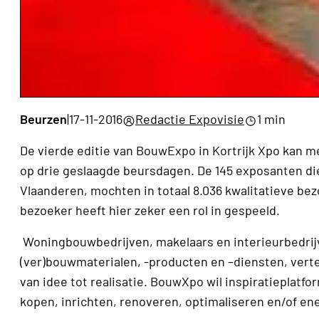
Beurzen
|
17-11-2016
Redactie Expovisie
1 min
De vierde editie van BouwExpo in Kortrijk Xpo kan me
op drie geslaagde beursdagen. De 145 exposanten d
Vlaanderen, mochten in totaal 8.036 kwalitatieve be
bezoeker heeft hier zeker een rol in gespeeld.
Woningbouwbedrijven, makelaars en interieurbedrijv
(ver)bouwmaterialen, -producten en –diensten, verte
van idee tot realisatie. BouwXpo wil inspiratieplatfo
kopen, inrichten, renoveren, optimaliseren en/of en