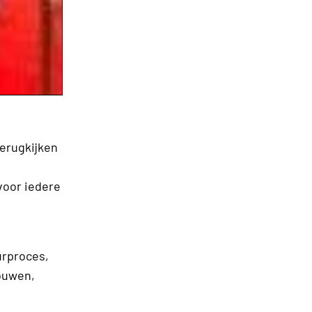
terugkijken
voor iedere
urproces,
bouwen,