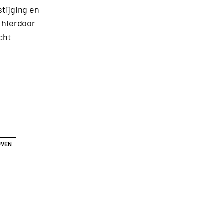
tijging en
 hierdoor
cht
JVEN