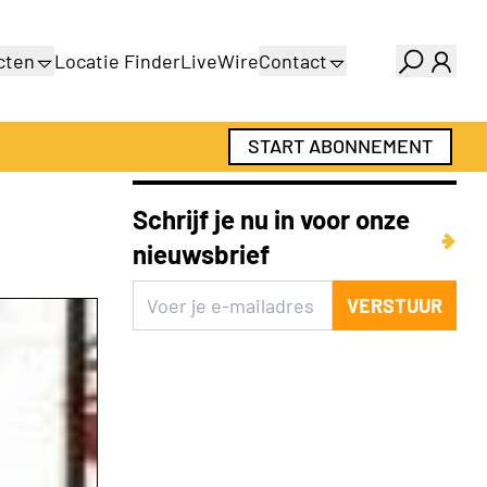
cten
Locatie Finder
LiveWire
Contact
gids
Over ons
gids
Adverteren
START ABONNEMENT
Abonnementen
Schrijf je nu in voor onze
nieuwsbrief
VERSTUUR