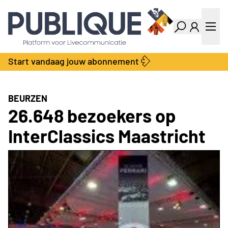
Industry Dashboard
Vacatures
Kalender
Producten
Start vandaag jouw abonnement
Locatie Finder
Bedrijvengids
LiveWire
Productengids
Contact
BEURZEN
Over ons
26.648 bezoekers op
Adverteren
InterClassics Maastricht
Abonnementen