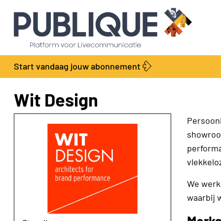
Start vandaag jouw abonnement
Wit Design
Persoonl
showroom
performa
vlekkelo
We werke
waarbij 
Merka