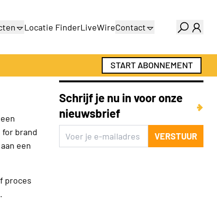
cten
Locatie Finder
LiveWire
Contact
gids
Over ons
gids
Adverteren
START ABONNEMENT
Abonnementen
Schrijf je nu in voor onze
nieuwsbrief
: een
 for brand
VERSTUUR
 aan een
f proces
.