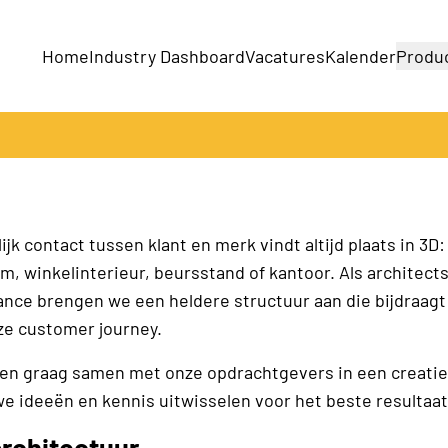
Home
Industry Dashboard
Vacatures
Kalender
Produ
Bedrijven
Producten
ijk contact tussen klant en merk vindt altijd plaats in 3D
, winkelinterieur, beursstand of kantoor. Als architects
nce brengen we een heldere structuur aan die bijdraagt
ze customer journey.
n graag samen met onze opdrachtgevers in een creatie
we ideeën en kennis uitwisselen voor het beste resultaat
rchitectuur