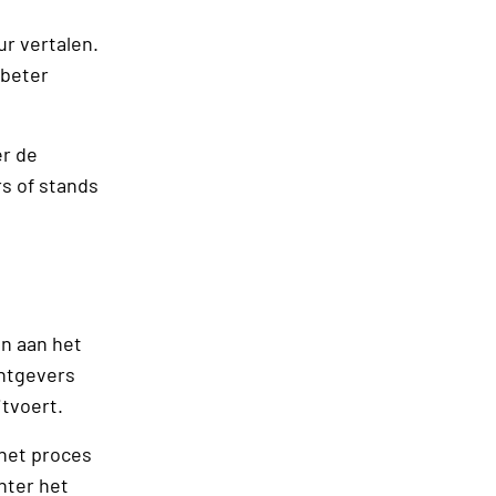
ur vertalen.
 beter
er de
rs of stands
jn aan het
htgevers
itvoert.
 het proces
hter het