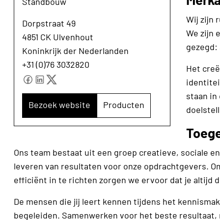
Standbouw
Wij zijn
Dorpstraat 49
We zijn 
4851 CK Ulvenhout
gezegd:
Koninkrijk der Nederlanden
+31 (0)76 3032820
Het creë
identite
staan in
Bezoek website
Producten
doelstel
Toege
Ons team bestaat uit een groep creatieve, sociale en
leveren van resultaten voor onze opdrachtgevers.
efficiënt in te richten zorgen we ervoor dat je altijd
De mensen die jij leert kennen tijdens het kennismak
begeleiden. Samenwerken voor het beste resultaat, m