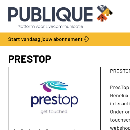
Start vandaag jouw abonnement
PRESTOP
PRESTO
PresTop 
Benelux 
interact
Onder on
touchscr
webshopk