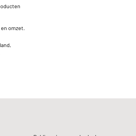
producten
c en omzet.
land,
,
h