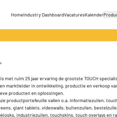
Home
Industry Dashboard
Vacatures
Kalender
Produ
Bedrijven
Producten
P
is met ruim 25 jaar ervaring de grootste TOUCH specialis
en marktleider in ontwikkeling, productie en verkoop va
ieve producten en oplossingen.
ze productportefeuille vallen o.a. informatiezuilen, touch
eens, giant tablets, videowalls, buitenzuilen, bestelzuile
iosks, industriezuilen, touchskins, touch overlays en 