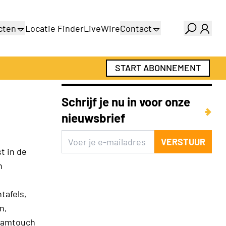
cten
Locatie Finder
LiveWire
Contact
gids
Over ons
gids
Adverteren
START ABONNEMENT
Abonnementen
Schrijf je nu in voor onze
nieuwsbrief
VERSTUUR
t in de
n
tafels,
n,
raamtouch