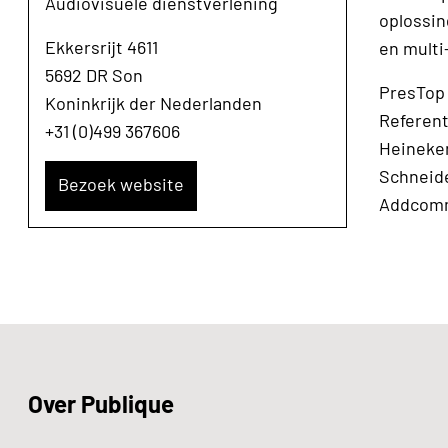
Audiovisuele dienstverlening
oplossin
Ekkersrijt 4611
en multi
5692 DR Son
PresTop 
Koninkrijk der Nederlanden
Referent
+31 (0)499 367606
Heineken
Schneide
Bezoek website
Addcomm,
Over Publique