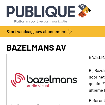
Start vandaag jouw abonnement
BAZELMANS AV
BAZELM
Bij Baze
door het
geluid. 
ultieme 
Referent