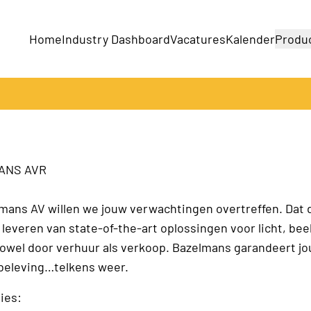
Home
Industry Dashboard
Vacatures
Kalender
Produ
Bedrijven
Producten
ANS AVR
lmans AV willen we jouw verwachtingen overtreffen. Dat
 leveren van state-of-the-art oplossingen voor licht, bee
Zowel door verhuur als verkoop. Bazelmans garandeert jo
beleving…telkens weer.
ies: