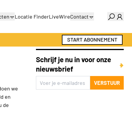
cten
Locatie Finder
LiveWire
Contact
gids
Over ons
gids
Adverteren
START ABONNEMENT
Abonnementen
Schrijf je nu in voor onze
nieuwsbrief
VERSTUUR
 doen we
ld en
u de