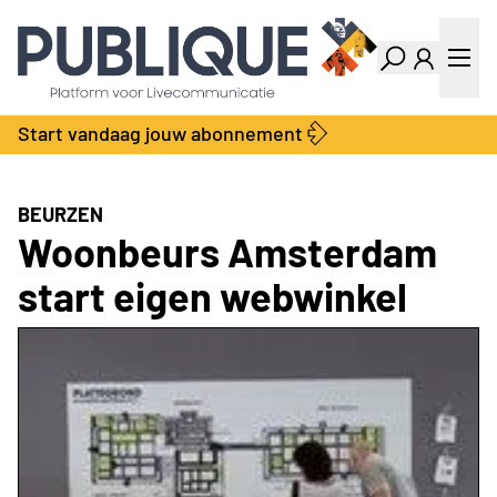
Industry Dashboard
Vacatures
Kalender
Producten
Start vandaag jouw abonnement
Locatie Finder
Bedrijvengids
LiveWire
Productengids
Contact
BEURZEN
Over ons
Woonbeurs Amsterdam
Adverteren
start eigen webwinkel
Abonnementen