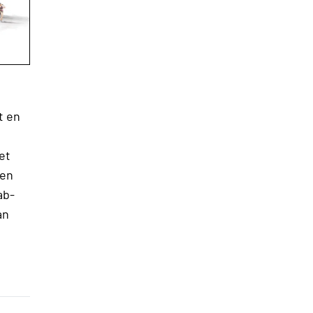
t en
et
een
ab-
an