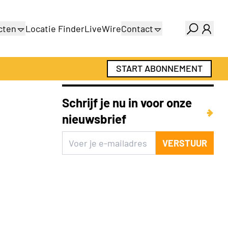
cten
Locatie Finder
LiveWire
Contact
gids
Over ons
gids
Adverteren
START ABONNEMENT
Abonnementen
Schrijf je nu in voor onze
nieuwsbrief
VERSTUUR