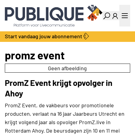
Industry Dashboard
Vacatures
Kalender
Producten
Start vandaag jouw abonnement
Locatie Finder
Bedrijvengids
LiveWire
Productengids
promz event
Contact
Over ons
Geen afbeelding
Adverteren
PromZ Event krijgt opvolger in
Abonnementen
Ahoy
PromZ Event, de vakbeurs voor promotionele
producten, verlaat na 16 jaar Jaarbeurs Utrecht en
krijgt volgend jaar als opvolger PromZ.live in
Rotterdam Ahoy. De beursdagen zijn 10 en 11 mei