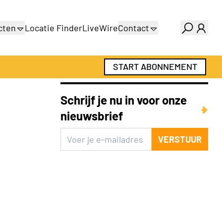
cten
Locatie Finder
LiveWire
Contact
gids
Over ons
gids
Adverteren
START ABONNEMENT
Abonnementen
Schrijf je nu in voor onze
nieuwsbrief
VERSTUUR