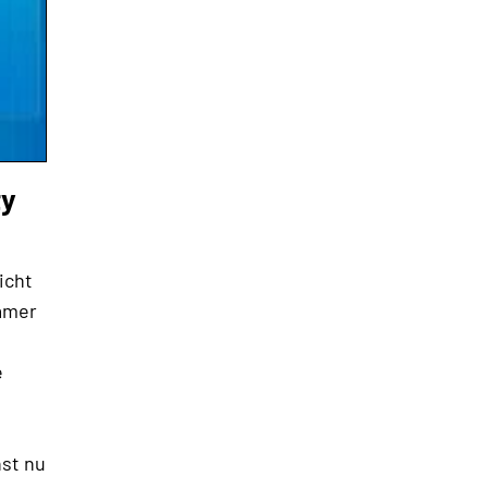
ty
icht
hamer
e
nst nu