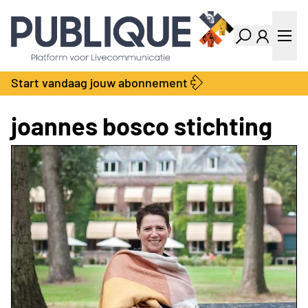
Industry Dashboard
Vacatures
Kalender
Producten
Start vandaag jouw abonnement
Locatie Finder
Bedrijvengids
LiveWire
Productengids
joannes bosco stichting
Contact
Over ons
Adverteren
Abonnementen