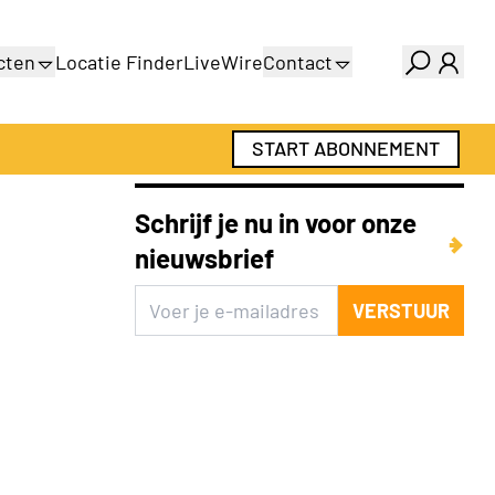
cten
Locatie Finder
LiveWire
Contact
gids
Over ons
gids
Adverteren
START ABONNEMENT
Abonnementen
Schrijf je nu in voor onze
nieuwsbrief
VERSTUUR