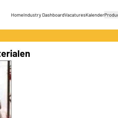
Home
Industry Dashboard
Vacatures
Kalender
Produ
Bedrijven
Producten
erialen