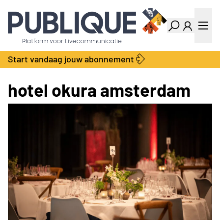
Industry Dashboard
Vacatures
Kalender
Producten
Start vandaag jouw abonnement
Locatie Finder
Bedrijvengids
LiveWire
Productengids
hotel okura amsterdam
Contact
Over ons
Adverteren
Abonnementen