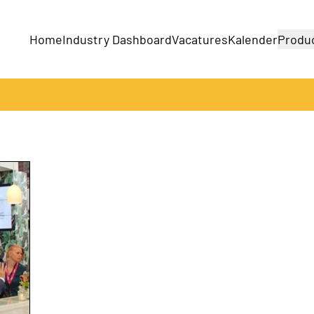
Home
Industry Dashboard
Vacatures
Kalender
Produ
Bedrijven
Producten