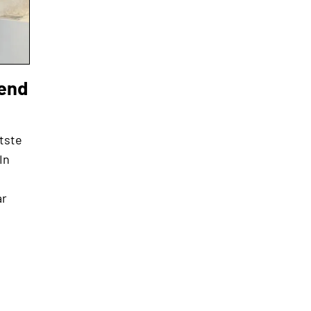
zend
tste
In
ar