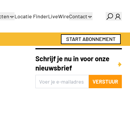
cten
Locatie Finder
LiveWire
Contact
gids
Over ons
gids
Adverteren
START ABONNEMENT
Abonnementen
Schrijf je nu in voor onze
nieuwsbrief
VERSTUUR