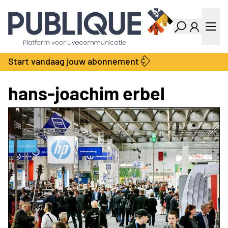
Industry Dashboard
Vacatures
Kalender
Producten
Start vandaag jouw abonnement
Locatie Finder
Bedrijvengids
LiveWire
Productengids
hans-joachim erbel
Contact
Over ons
Adverteren
Abonnementen