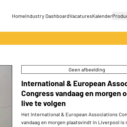
Home
Industry Dashboard
Vacatures
Kalender
Produ
Bedrijven
Producten
Geen afbeelding
International & European Asso
Congress vandaag en morgen o
live te volgen
Het International & European Associations Co
vandaag en morgen plaatsvindt in Liverpool is 