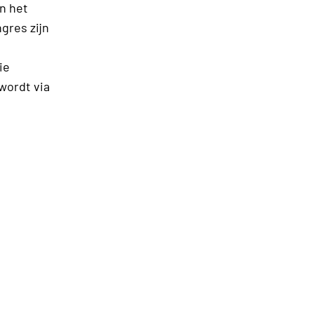
an het
gres zijn
ie
wordt via