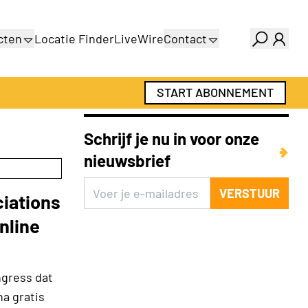
cten
Locatie Finder
LiveWire
Contact
gids
Over ons
gids
Adverteren
START ABONNEMENT
Abonnementen
Schrijf je nu in voor onze
nieuwsbrief
VERSTUUR
ciations
nline
ngress dat
na gratis