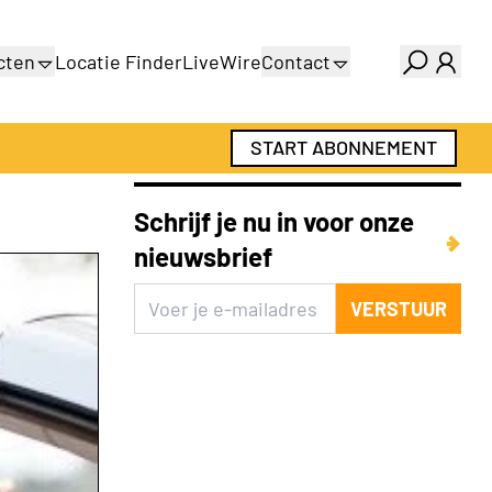
cten
Locatie Finder
LiveWire
Contact
gids
Over ons
gids
Adverteren
START ABONNEMENT
Abonnementen
Schrijf je nu in voor onze
nieuwsbrief
VERSTUUR