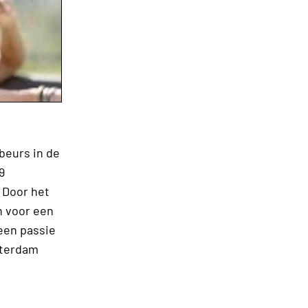
beurs in de
9
 Door het
n voor een
een passie
tterdam