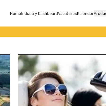
Home
Industry Dashboard
Vacatures
Kalender
Produ
Bedrijven
Producten