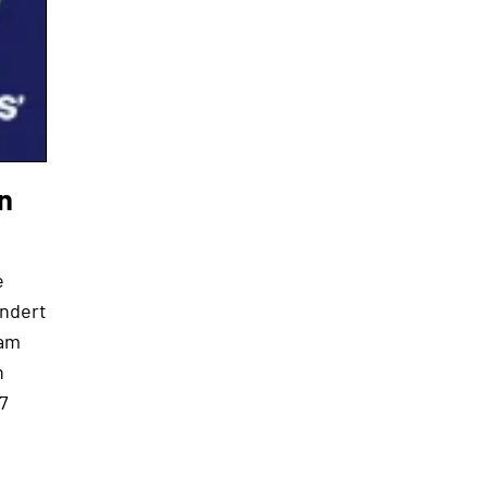
n
e
andert
aam
n
17