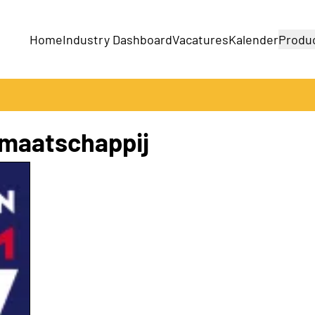
Home
Industry Dashboard
Vacatures
Kalender
Produ
Bedrijven
Producten
 maatschappij