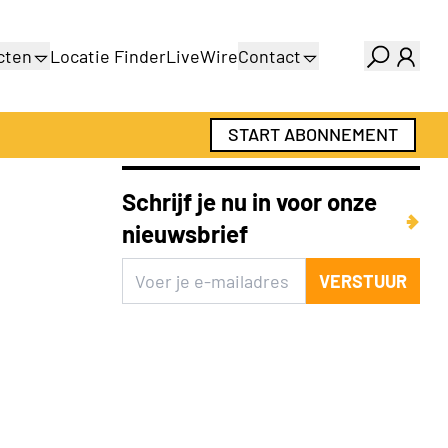
cten
Locatie Finder
LiveWire
Contact
gids
Over ons
gids
Adverteren
START ABONNEMENT
Abonnementen
Schrijf je nu in voor onze
nieuwsbrief
VERSTUUR