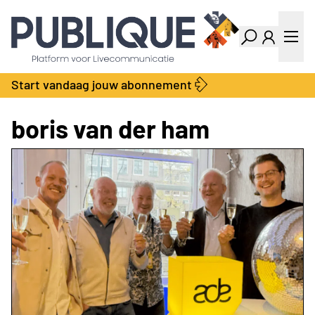
Industry Dashboard
Vacatures
Kalender
Producten
Start vandaag jouw abonnement
Locatie Finder
Bedrijvengids
LiveWire
Productengids
boris van der ham
Contact
Over ons
Adverteren
Abonnementen