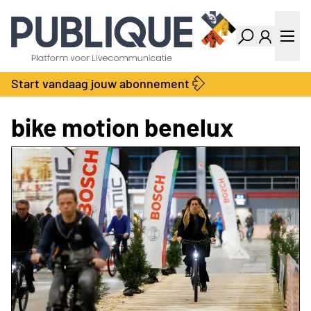
Industry Dashboard
Vacatures
Kalender
Producten
Start vandaag jouw abonnement
Locatie Finder
Bedrijvengids
LiveWire
Productengids
bike motion benelux
Contact
Over ons
Adverteren
Abonnementen