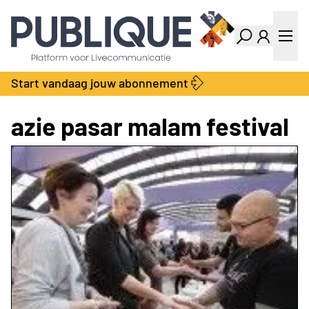
Industry Dashboard
Vacatures
Kalender
Producten
Start vandaag jouw abonnement
Locatie Finder
Bedrijvengids
LiveWire
Productengids
azie pasar malam festival
Contact
Over ons
Adverteren
Abonnementen