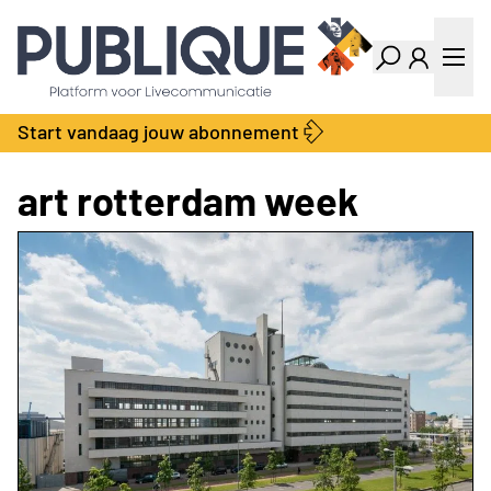
Industry Dashboard
Vacatures
Kalender
Producten
Start vandaag jouw abonnement
Locatie Finder
Bedrijvengids
LiveWire
Productengids
art rotterdam week
Contact
Over ons
Adverteren
Abonnementen