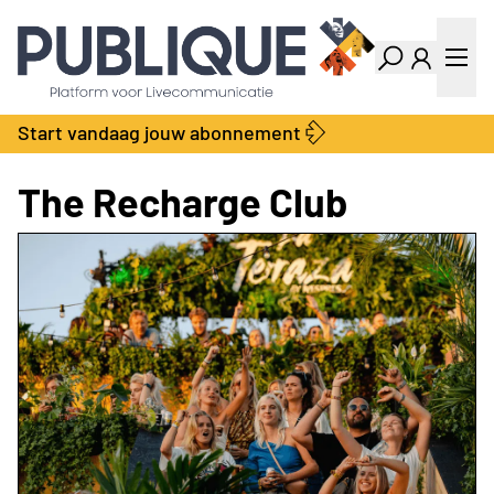
Industry Dashboard
Vacatures
Kalender
Producten
Start vandaag jouw abonnement
Locatie Finder
Bedrijvengids
LiveWire
Productengids
The Recharge Club
Contact
Over ons
Adverteren
Abonnementen