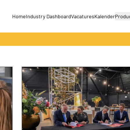
Home
Industry Dashboard
Vacatures
Kalender
Produ
Bedrijven
Producten