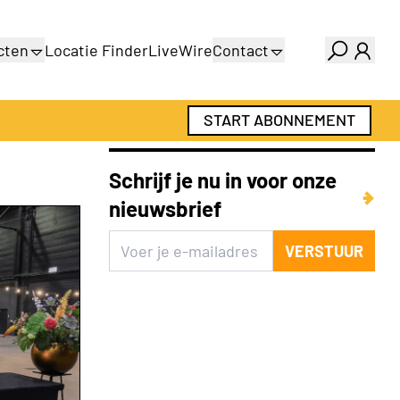
cten
Locatie Finder
LiveWire
Contact
gids
Over ons
gids
Adverteren
START ABONNEMENT
Abonnementen
Schrijf je nu in voor onze
nieuwsbrief
VERSTUUR