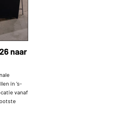
026 naar
nale
en in ’s-
catie vanaf
rootste