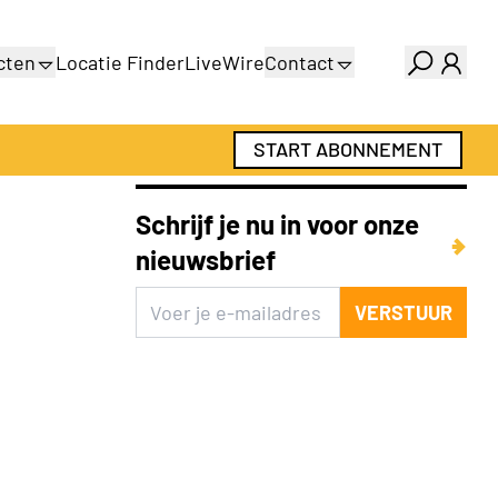
cten
Locatie Finder
LiveWire
Contact
gids
Over ons
gids
Adverteren
START ABONNEMENT
Abonnementen
Schrijf je nu in voor onze
nieuwsbrief
VERSTUUR