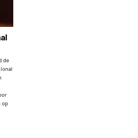
al
d de
ional
h
oor
s op