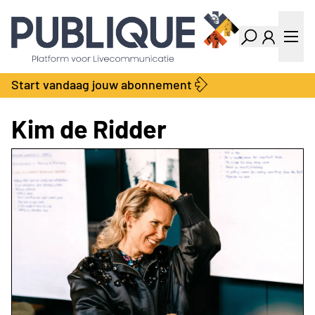
Industry Dashboard
Vacatures
Kalender
Producten
Start vandaag jouw abonnement
Locatie Finder
Bedrijvengids
LiveWire
Productengids
Kim de Ridder
Contact
Over ons
Adverteren
Abonnementen