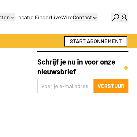
cten
Locatie Finder
LiveWire
Contact
gids
Over ons
gids
Adverteren
START ABONNEMENT
Abonnementen
Schrijf je nu in voor onze
nieuwsbrief
VERSTUUR