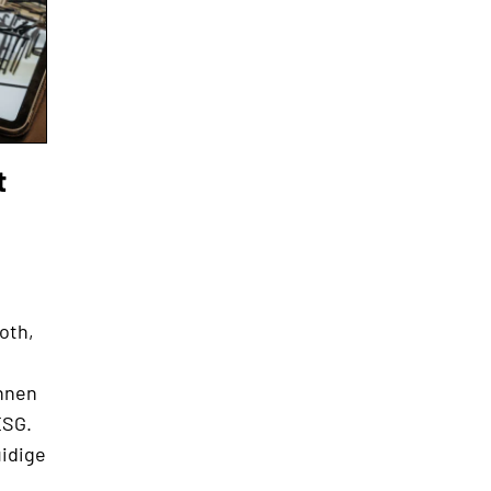
t
oth,
innen
ESG.
uidige