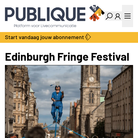
Industry Dashboard
Vacatures
Kalender
Producten
Start vandaag jouw abonnement
Locatie Finder
Bedrijvengids
LiveWire
Productengids
Edinburgh Fringe Festival
Contact
Over ons
Adverteren
Abonnementen